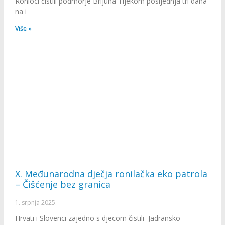
Ronioci čistili podmorje Brijuna Tijekom posljednja tri dana
na i
Više »
X. Međunarodna dječja ronilačka eko patrola
– Čišćenje bez granica
1. srpnja 2025.
Hrvati i Slovenci zajedno s djecom čistili Jadransko