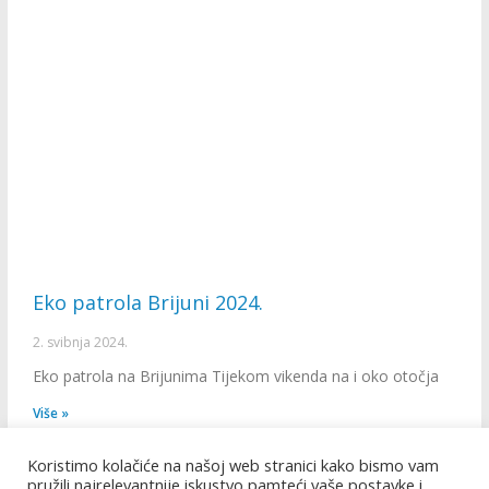
Eko patrola Brijuni 2024.
2. svibnja 2024.
Eko patrola na Brijunima Tijekom vikenda na i oko otočja
Više »
1
2
3
4
5
Koristimo kolačiće na našoj web stranici kako bismo vam
pružili najrelevantnije iskustvo pamteći vaše postavke i