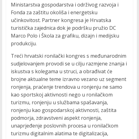
P
Ministarstva gospodarstva i održivog razvoja i
r
Fonda za zaštitu okoliša i energetsku
o
učinkovitost. Partner kongresa je Hrvatska
m
turistička zajednica dok je podršku pružio DC
o
Marco Polo i Škola za grafiku, dizajn i medijsku
c
produkciju.
i
j
Treći hrvatski ronilački kongres s međunarodnim
a
sudjelovanjem provodi se u cilju razmjene znanja i
r
iskustva s kolegama u struci, a obrađivat će
o
brojne aktualne teme izravno vezano uz segment
n
ronjenja, praćenje trendova u ronjenju ne samo
i
kao sportskoj aktivnosti nego u ronilačkom
l
turizmu, ronjenju u službama spašavanja,
a
ronjenju kao gospodarskoj aktivnosti, zaštita
č
podmorja, zdravstveni aspekt ronjenja,
k
unaprjeđenje poslovnih procesa u ronilačkom
i
turizmu digitalnim alatima te digitalizacija,
h