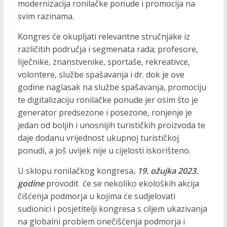
modernizacija ronilačke ponude i promocija na
a
svim razinama.
k
t
Kongres će okupljati relevantne stručnjake iz
i
različitih područja i segmenata rada; profesore,
v
liječnike, znanstvenike, sportaše, rekreativce,
n
volontere, službe spašavanja i dr. dok je ove
o
godine naglasak na službe spašavanja, promociju
s
te digitalizaciju ronilačke ponude jer osim što je
t
generator predsezone i posezone, ronjenje je
i
jedan od boljih i unosnijih turističkih proizvoda te
daje dodanu vrijednost ukupnoj turističkoj
ponudi, a još uvijek nije u cijelosti iskorišteno.
U sklopu ronilačkog kongresa,
19. ožujka 2023.
godine
provodit će se nekoliko ekoloških akcija
čišćenja podmorja u kojima će sudjelovati
sudionici i posjetitelji kongresa s ciljem ukazivanja
na globalni problem onečišćenja podmorja i