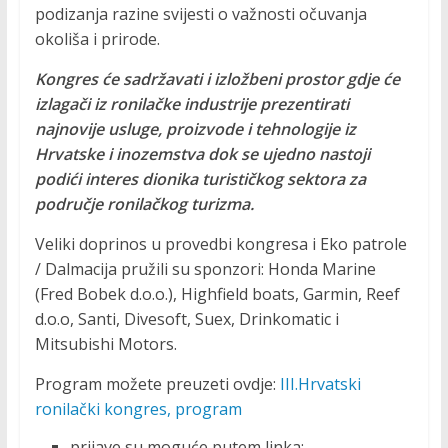
podizanja razine svijesti o važnosti očuvanja
okoliša i prirode.
Kongres će sadržavati i izložbeni prostor gdje će
izlagači iz ronilačke industrije prezentirati
najnovije usluge, proizvode i tehnologije iz
Hrvatske i inozemstva dok se ujedno nastoji
podići interes dionika turističkog sektora za
područje ronilačkog turizma.
Veliki doprinos u provedbi kongresa i Eko patrole
/ Dalmacija pružili su sponzori: Honda Marine
(Fred Bobek d.o.o.), Highfield boats, Garmin, Reef
d.o.o, Santi, Divesoft, Suex, Drinkomatic i
Mitsubishi Motors.
Program možete preuzeti ovdje:
III.Hrvatski
ronilački kongres, program
prijave su moguće putem linka: