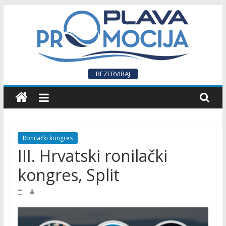
Skip
to
content
P
REZERVIRAJ
L
A
Ronilački kongres
V
III. Hrvatski ronilački
kongres, Split
A
P