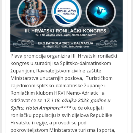
R
O
M
O
Plava promocija organizira III. Hrvatski ronilački
kongres u suradnji sa Splitsko-dalmatinskom
C
županijom, Ravnateljstvom civilne zaštite
Ministarstva unutarnjih poslova, Turističkom
I
zajednicom splitsko-dalmatinske županije i
Ronilačkim klubom HRVI Nemo-Adriatic , a
održavat će se
17. i 18. ožujka 2023. godine u
J
Splitu, Hotel Amphora****
te će okupljati
ronilačku populaciju iz svih dijelova Republike
A
Hrvatske i regije, a provodi se pod
pokroviteljstvom Ministarstva turizma i sporta,