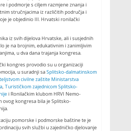
re i podmorje s ciljem razmjene znanja i
tnim stručnjacima iz različitih područja i
e je objedinio III. Hrvatski ronilački
ka iz svih dijelova Hrvatske, ali i susjednih
lo je na brojnim, edukativnim i zanimljivim
anjima, u dva dana trajanja kongresa.
lački kongres provodio su u organizaciji
omocija, u suradnji sa
Splitsko-dalmatinskom
eljstvom civilne zaštite Ministarstva
va
,
Turističkom zajednicom Splitsko-
nije
i Ronilačkim klubom HRVI Nemo-
n ovog kongresa bila je Splitsko-
ija.
zaciju pomorske i podmorske baštine te je
ordinaciju svih službi u zajedničko djelovanje