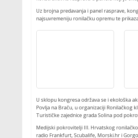
Uz brojna predavanja i panel rasprave, kongre
najsuvremeniju ronilačku opremu te prikazal
U sklopu kongresa održava se i ekološka akcij
Povlja na Braču, u organizaciji Ronilačkog 
Turističke zajednice grada Solina pod pokrov
Medijski pokrovitelji III. Hrvatskog ronila
radio Frankfurt, Scubalife, Morski.hr i Gorg