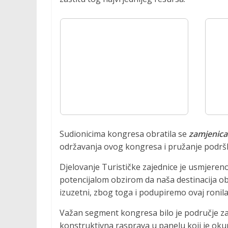
Sudionicima kongresa obratila se
zamjenica 
održavanja ovog kongresa i pružanje podršk
Djelovanje Turističke zajednice je usmjereno
potencijalom obzirom da naša destinacija ob
izuzetni, zbog toga i podupiremo ovaj ronila
Važan segment kongresa bilo je područje zaš
konstruktivna rasprava u panelu koji je okup