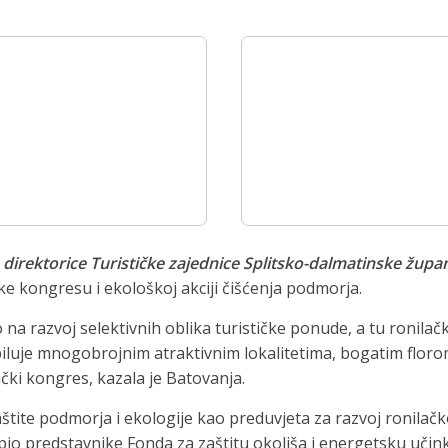
direktorice Turističke zajednice Splitsko-dalmatinske župa
e kongresu i ekološkoj akciji čišćenja podmorja.
 na razvoj selektivnih oblika turističke ponude, a tu ronilač
iluje mnogobrojnim atraktivnim lokalitetima, bogatim florom
čki kongres, kazala je Batovanja.
tite podmorja i ekologije kao preduvjeta za razvoj ronilačk
io predstavnike Fonda za zaštitu okoliša i energetsku učink