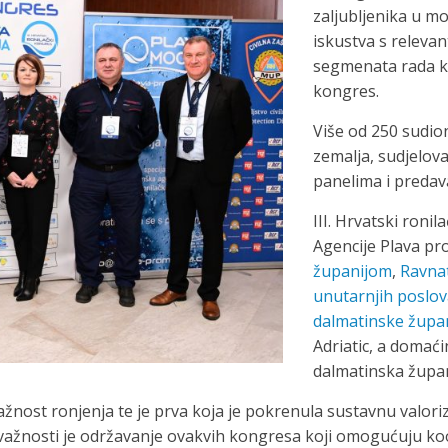
zaljubljenika u mo
iskustva s relevan
segmenata rada koj
kongres.
Više od 250 sudioni
zemalja, sudjelova
panelima i predav
III. Hrvatski roni
Agencije Plava pr
županijom
,
Ravnat
unutarnjih poslo
dalmatinske župa
Adriatic, a domaći
dalmatinska župan
žnost ronjenja te je prva koja je pokrenula sustavnu valori
ke važnosti je održavanje ovakvih kongresa koji omogućuju ko