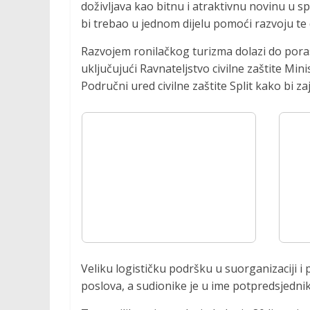
doživljava kao bitnu i atraktivnu novinu u s
v
bi trebao u jednom dijelu pomoći razvoju te 
n
o
Razvojem ronilačkog turizma dolazi do pora
s
uključujući Ravnateljstvo civilne zaštite M
t
Područni ured civilne zaštite Split kako bi z
i
Veliku logističku podršku u suorganizaciji i
poslova, a sudionike je u ime potpredsjedni