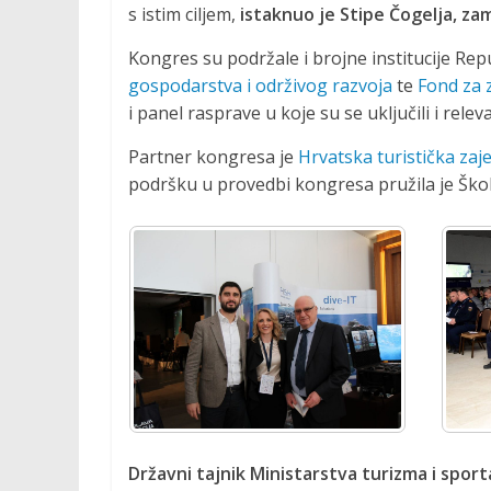
o
s istim ciljem,
istaknuo je Stipe Čogelja, za
c
Kongres su podržale i brojne institucije Re
i
gospodarstva i održivog razvoja
te
Fond za z
j
i panel rasprave u koje su se uključili i rele
a
r
Partner kongresa je
Hrvatska turistička zaj
o
podršku u provedbi kongresa pružila je Škola
n
i
l
a
č
k
i
h
a
k
t
Državni tajnik Ministarstva turizma i spor
i