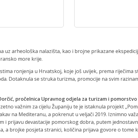
a uz arheološka nalazišta, kao i brojne prikazane ekspedic
dransko more krije.
ima ronjenja u Hrvatskoj, koje još uvijek, prema riječima str
izvoda. Dotaknula se struka turizma, promocije na svim razin
orčić, pročelnica Upravnog odjela za turizam i pomorstvo
zuzetno važnim za cijelu Županiju te je istaknula projekt „P
akav na Mediteranu, a pokrenut u veljači 2019. Iznimno važa
am i prijavu devastacije pomorskog dobra, putem jednostavni
a, a brojke posjeta stranici, količina prijava govore o tome 