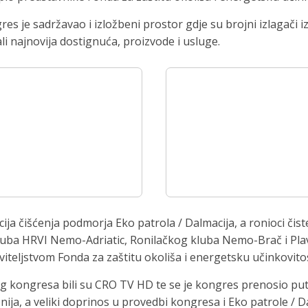
s je sadržavao i izložbeni prostor gdje su brojni izlagači iz
i najnovija dostignuća, proizvode i usluge.
a čišćenja podmorja Eko patrola / Dalmacija, a ronioci čiste 
kluba HRVI Nemo-Adriatic, Ronilačkog kluba Nemo-Brač i Pla
iteljstvom Fonda za zaštitu okoliša i energetsku učinkovito
čkog kongresa bili su CRO TV HD te se je kongres prenosio pu
onija, a veliki doprinos u provedbi kongresa i Eko patrole / 