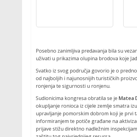
Posebno zanimljiva predavanja bila su vezan
uživati u prikazima olupina brodova koje Ja
Svatko iz svog područja govorio je o prednost
od najboljih i najunosnijih turističkih pro
ronjenja te sigurnosti u ronjenu.
Sudionicima kongresa obratila se je
Matea D
okupljanje ronioca iz cijele zemlje smatra i
upravljanje pomorskim dobrom koji je prvi t
informiranjem te potiče građane na aktiviz
prijave stižu direktno nadležnim inspekcijam
zaštitu tog najvrjednijeg resursa.