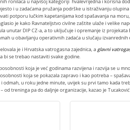
anih ronilaca u najvišoj kategoriji hvalevrijedna i korisna 
e mjesto i u zadaćama pružanja podrške u istraživanju olupin
davati potporu lučkim kapetanijama kod spašavanja na moru,
glasio je kako Ravnateljstvo civilne zaštite ulaže i velike 
la unutar DIP CZ-a, a to uključuje i opremanje iz projekata 
mah u obavljanju operativnih zadaća u slučaju izvanrednih 
lovala je i Hrvatska vatrogasna zajednica, a
glavni vatroga
 bi se trebao nastaviti svake godine.
sposobnosti koja je već godinama razvijena i razvija se u 
sobnosti koja se pokazala zapravo i kao potreba – spašavanj
i odmah, u roku jedne minute, uvijek su prvi tamo kada treba
– od treninga pa do daljnje organizacije, kazao je Tucaković