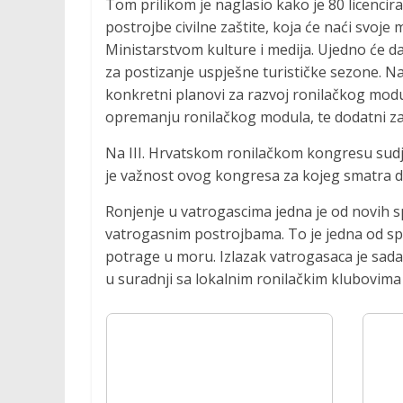
Tom prilikom je naglasio kako je 80 licencir
postrojbe civilne zaštite, koja će naći svoj
Ministarstvom kulture i medija. Ujedno će 
za postizanje uspješne turističke sezone. Na
konkretni planovi za razvoj ronilačkog modu
opremanju ronilačkog modula, te dodatni za
Na III. Hrvatskom ronilačkom kongresu sudje
je važnost ovog kongresa za kojeg smatra da
Ronjenje u vatrogascima jedna je od novih 
vatrogasnim postrojbama. To je jedna od spo
potrage u moru. Izlazak vatrogasaca je sada 
u suradnji sa lokalnim ronilačkim klubovima 