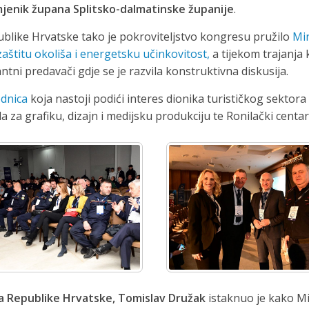
mjenik župana Splitsko-dalmatinske županije
.
publike Hrvatske tako je pokroviteljstvo kongresu pružilo
Min
aštitu okoliša i energetsku učinkovitost,
a tijekom trajanja
vantni predavači gdje se je razvila konstruktivna diskusija.
ednica
koja nastoji podići interes dionika turističkog sektora
 za grafiku, dizajn i medijsku produkciju te Ronilački centa
ta Republike Hrvatske, Tomislav Družak
istaknuo je kako Mi