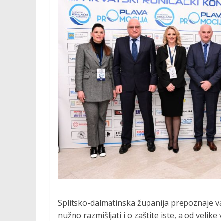
M
O
C
I
J
A
P
r
o
Splitsko-dalmatinska županija prepoznaje va
m
nužno razmišljati i o zaštite iste, a od veli