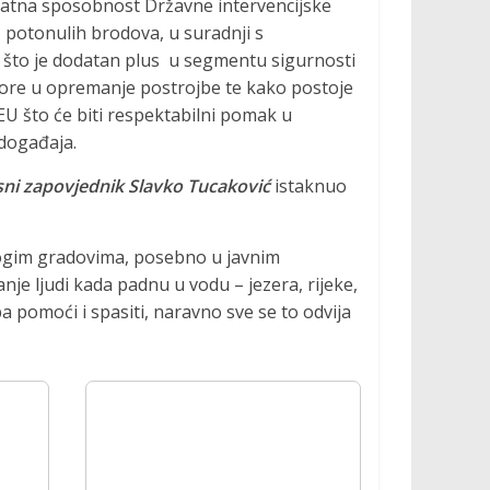
dodatna sposobnost Državne intervencijske
a potonulih brodova, u suradnji s
 što je dodatan plus u segmentu sigurnosti
napore u opremanje postrojbe te kako postoje
EU što će biti respektabilni pomak u
događaja.
sni zapovjednik Slavko Tucaković
istaknuo
mnogim gradovima, posebno u javnim
e ljudi kada padnu u vodu – jezera, rijeke,
 pomoći i spasiti, naravno sve se to odvija