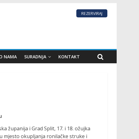
REZERVIRAJ
 O NAMA
SURADNJA
KONTAKT
u
a županija i Grad Split, 17. i 18. ožujka
su mjesto okupljanja ronilačke struke i