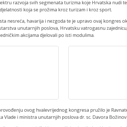
pektru razvoja svih segmenata turizma koje Hrvatska nudi te 
djelatnosti koja se prožima kroz turizam i kroz sport.
sta nesreća, havarija i nezgoda te je upravo ovaj kongres 
inistarstva unutarnjih poslova, Hrvatsku vatrogasnu zajednic
ajedničkim akcijama djelovali po isti modulima.
 provođenju ovog hvalevrijednog kongresa pružilo je Ravnatel
ka Vlade i ministra unutarnjih poslova dr. sc. Davora Božino