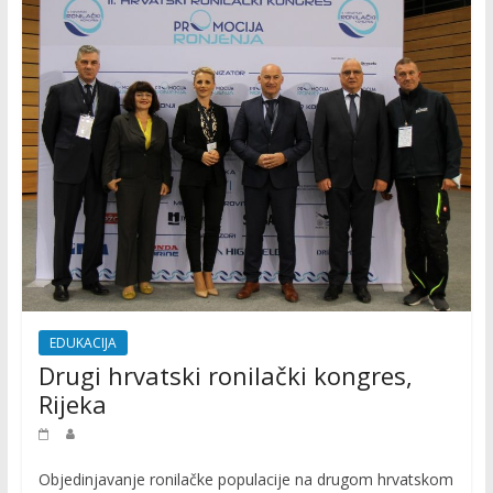
P
r
o
m
o
c
i
j
a
r
o
n
i
EDUKACIJA
l
Drugi hrvatski ronilački kongres,
a
Rijeka
č
k
i
Objedinjavanje ronilačke populacije na drugom hrvatskom
h