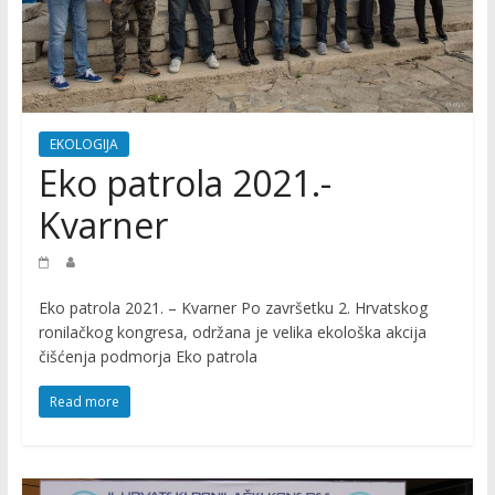
R
O
M
EKOLOGIJA
Eko patrola 2021.-
O
Kvarner
C
Eko patrola 2021. – Kvarner Po završetku 2. Hrvatskog
I
ronilačkog kongresa, održana je velika ekološka akcija
čišćenja podmorja Eko patrola
J
Read more
A