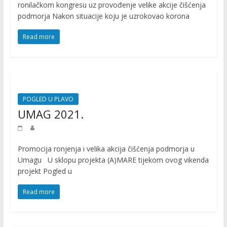
ronilačkom kongresu uz provođenje velike akcije čišćenja
a
podmorja Nakon situacije koju je uzrokovao korona
k
t
Read more
i
v
n
o
s
POGLED U PLAVO
t
UMAG 2021.
i
Promocija ronjenja i velika akcija čišćenja podmorja u
Umagu U sklopu projekta (A)MARE tijekom ovog vikenda
projekt Pogled u
Read more