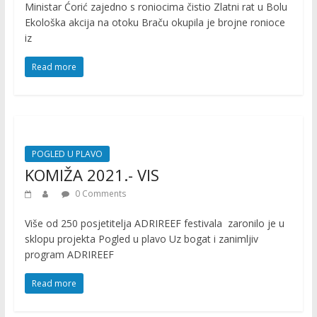
Ministar Ćorić zajedno s roniocima čistio Zlatni rat u Bolu
Ekološka akcija na otoku Braču okupila je brojne ronioce
iz
Read more
POGLED U PLAVO
KOMIŽA 2021.- VIS
0 Comments
Više od 250 posjetitelja ADRIREEF festivala zaronilo je u
sklopu projekta Pogled u plavo Uz bogat i zanimljiv
program ADRIREEF
Read more