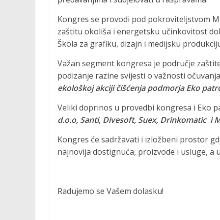
v
Kongres se provodi pod pokroviteljstvom Min
n
zaštitu okoliša i energetsku učinkovitost do
o
Škola za grafiku, dizajn i medijsku produkciju
s
t
Važan segment kongresa je područje zaštite 
i
podizanje razine svijesti o važnosti očuvanja 
ekološkoj akciji čišćenja podmorja Eko patro
Veliki doprinos u provedbi kongresa i Eko pa
d.o.o, Santi, Divesoft, Suex, Drinkomatic i
Kongres će sadržavati i izložbeni prostor gdj
najnovija dostignuća, proizvode i usluge, a 
Radujemo se Vašem dolasku!