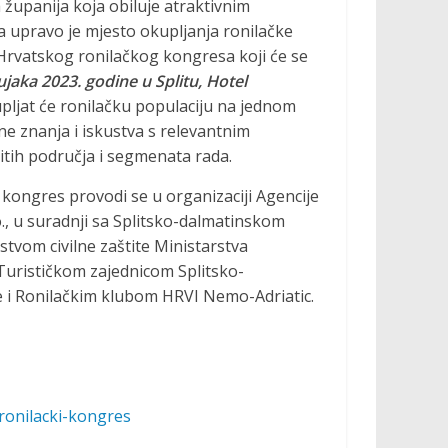
 županija koja obiluje atraktivnim
a upravo je mjesto okupljanja ronilačke
. Hrvatskog ronilačkog kongresa koji će se
žujaka 2023. godine u Splitu, Hotel
pljat će ronilačku populaciju na jednom
ne znanja i iskustva s relevantnim
čitih područja i segmenata rada.
ki kongres provodi se u organizaciji Agencije
o., u suradnji sa Splitsko-dalmatinskom
stvom civilne zaštite Ministarstva
Turističkom zajednicom Splitsko-
e i Ronilačkim klubom HRVI Nemo-Adriatic.
ronilacki-kongres