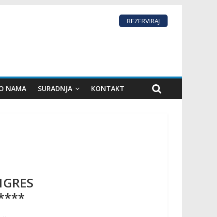
REZERVIRAJ
 O NAMA
SURADNJA
KONTAKT
NGRES
a****