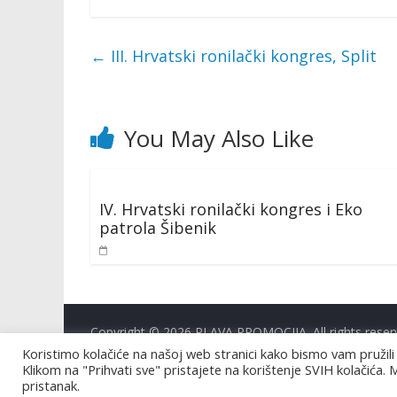
←
III. Hrvatski ronilački kongres, Split
You May Also Like
IV. Hrvatski ronilački kongres i Eko
patrola Šibenik
Copyright © 2026
PLAVA PROMOCIJA
. All rights rese
Koristimo kolačiće na našoj web stranici kako bismo vam pružili
Klikom na "Prihvati sve" pristajete na korištenje SVIH kolačića. 
pristanak.