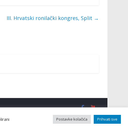
III. Hrvatski ronilački kongres, Split
→
lirani
Postavke kolačića
Prihvati sve