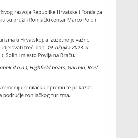
rživog razvoja Republike Hrvatske i Fonda za
ku su pružili Ronilački centar Marco Polo i
urizma u Hrvatskoj, a izuzetno je važno
sudjelovati treći dan,
19. ožujka 2023. u
it, Solin i mjesto Povlja na Braču.
bek d.o.o.), Highfield boats, Garmin, Reef
suvremeniju ronilačku opremu te prikazati
za područje ronilačkog turizma.