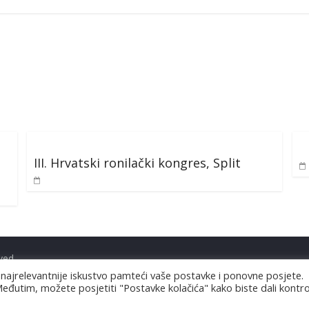
III. Hrvatski ronilački kongres, Split
rved.
 najrelevantnije iskustvo pamteći vaše postavke i ponovne posjete.
Međutim, možete posjetiti "Postavke kolačića" kako biste dali kontro