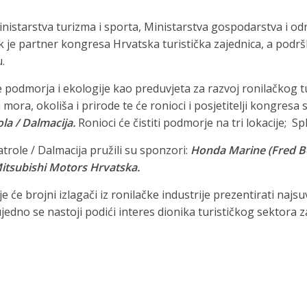
istarstva turizma i sporta, Ministarstva gospodarstva i od
k je partner kongresa Hrvatska turistička zajednica, a podrš
.
podmorja i ekologije kao preduvjeta za razvoj ronilačkog t
mora, okoliša i prirode te će ronioci i posjetitelji kongresa 
la / Dalmacija.
Ronioci će čistiti podmorje na tri lokacije; Spl
trole / Dalmacija pružili su sponzori:
Honda Marine (Fred Bo
 Mitsubishi Motors Hrvatska.
e će brojni izlagači iz ronilačke industrije prezentirati naj
ujedno se nastoji podići interes dionika turističkog sektora 