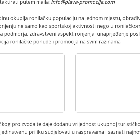
aktirati putem maila:
info@plava-promocija.com
odinu okuplja ronilačku populaciju na jednom mjestu, obrađ
onjenju ne samo kao sportskoj aktivnosti nego u ronilačko
ita podmorja, zdravstveni aspekt ronjenja, unaprjeđenje po
zacija ronilačke ponude i promocija na svim razinama.
ičkog proizvoda te daje dodanu vrijednost ukupnoj turističkoj 
i jedinstvenu priliku sudjelovati u raspravama i saznati najn