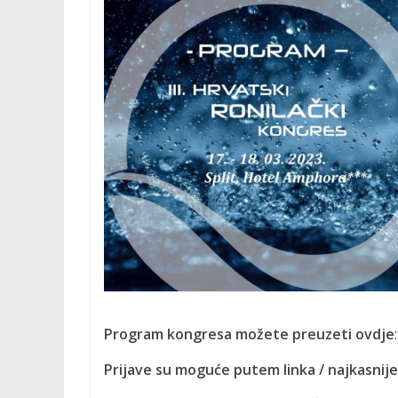
M
O
C
I
J
A
P
Program kongresa možete preuzeti ovdje
r
o
Prijave su moguće putem linka / najkasnije 
m