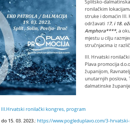
Splitsko-dalmatinska
ronilačkim lokacijam
struke i domaćin III
održavati
1
7. i 18. o
Amphora****
,
a oku
mjestu u cilju razmje
stručnjacima iz razli
III. Hrvatski ronilač
Plava promocija d.o.
županijom, Ravnatelj
unutarnjih poslova, 
dalmatinske županij
:
III.Hrvatski ronilački kongres, program
do 15. 03. 2023.
:
https://www.pogleduplavo.com/3-hrvatski-