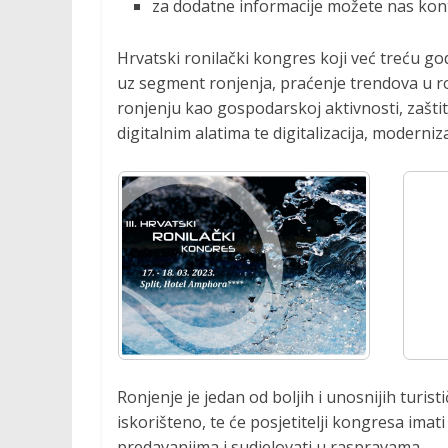
za dodatne informacije možete nas kont
o
c
Hrvatski ronilački kongres koji već treću g
i
j
uz segment ronjenja, praćenje trendova u r
a
ronjenju kao gospodarskoj aktivnosti, zašt
r
digitalnim alatima te digitalizacija, moderni
o
n
i
l
a
č
k
i
h
a
k
Ronjenje je jedan od boljih i unosnijih turist
t
iskorišteno, te će posjetitelji kongresa imat
i
predavanjima i sudjelovati u raspravama.