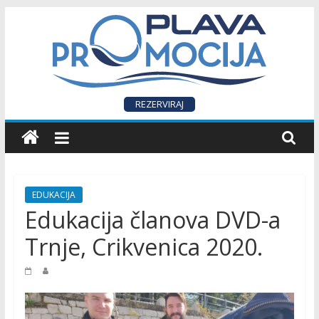
Skip
to
content
P
REZERVIRAJ
L
A
EDUKACIJA
V
Edukacija članova DVD-a
Trnje, Crikvenica 2020.
A
P