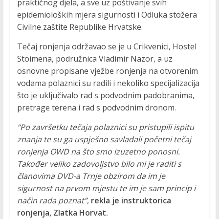
praktičnog djela, a sve uz poštivanje svih
P
epidemioloških mjera sigurnosti i Odluka stožera
r
Civilne zaštite Republike Hrvatske.
o
m
Tečaj ronjenja održavao se je u Crikvenici, Hostel
o
Stoimena, podružnica Vladimir Nazor, a uz
c
osnovne propisane vježbe ronjenja na otvorenim
i
vodama polaznici su radili i nekoliko specijalizacija
j
što je uključivalo rad s podvodnim padobranima,
a
pretrage terena i rad s podvodnim dronom.
r
o
“Po završetku tečaja polaznici su pristupili ispitu
n
znanja te su ga uspješno savladali početni tečaj
i
ronjenja OWD na što smo izuzetno ponosni.
l
Također veliko zadovoljstvo bilo mi je raditi s
a
članovima DVD-a Trnje obzirom da im je
č
sigurnost na prvom mjestu te im je sam princip i
k
način rada poznat”
,
rekla je instruktorica
i
ronjenja, Zlatka Horvat.
h