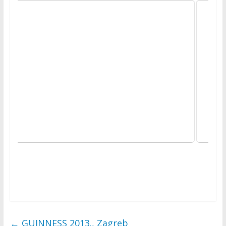
←
GUINNESS 2013., Zagreb