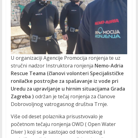
R
O
M
O
U organizaciji Agencije Promocija ronjenja te uz
stručni nadzor Instruktora ronjenja
Nemo-Adria
C
Rescue Teama (članovi volonteri Specijalističke
ronilačke postrojbe za spašavanje iz vode pri
I
Uredu za upravljanje u hirnim situacijama Grada
Zagreba )
održan je tečaj ronjenja za članove
Dobrovoljnog vatrogasnog društva Trnje.
J
Više od deset polaznika prisustvovalo je
A
početnom tečaju ronjenja OWD ( Open Water
Diver ) koji se je sastojao od teoretskog i