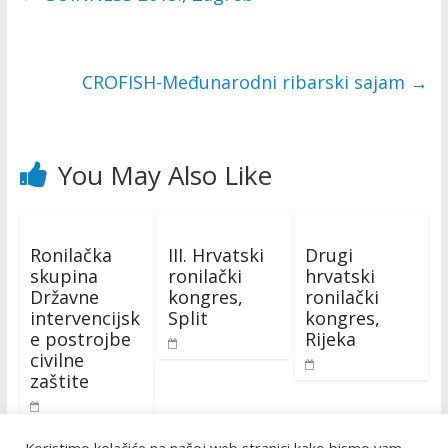
CROFISH-Međunarodni ribarski sajam
→
You May Also Like
Ronilačka
III. Hrvatski
Drugi
skupina
ronilački
hrvatski
Državne
kongres,
ronilački
intervencijsk
Split
kongres,
e postrojbe
Rijeka
civilne
zaštite