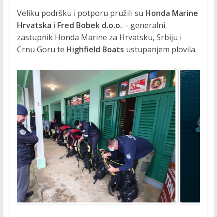
a
Veliku podršku i potporu pružili su
Honda Marine
k
Hrvatska i Fred Bobek d.o.o.
– generalni
t
zastupnik Honda Marine za Hrvatsku, Srbiju i
i
Crnu Goru te
Highfield Boats
ustupanjem plovila.
v
n
o
s
t
i