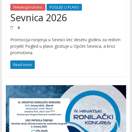
O
Nekategorizirano
POGLED U PLAVO
M
Sevnica 2026
O
Promocija ronjenja u Sevnici Već desetu godinu za redom
C
projekt Pogled u plavo gostuje u Općini Sevnica, a kroz
promotivna
I
Read more
J
A
P
r
o