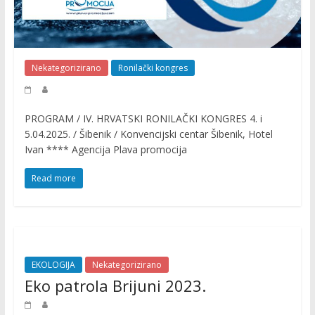
m
o
c
i
j
Nekategorizirano
Ronilački kongres
a
r
o
PROGRAM / IV. HRVATSKI RONILAČKI KONGRES 4. i
5.04.2025. / Šibenik / Konvencijski centar Šibenik, Hotel
n
Ivan **** Agencija Plava promocija
i
l
Read more
a
č
k
i
h
EKOLOGIJA
Nekategorizirano
a
Eko patrola Brijuni 2023.
k
t