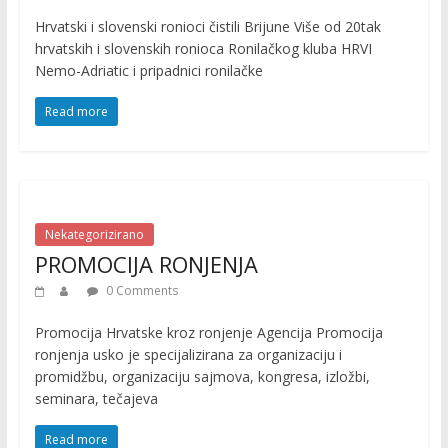
i
Hrvatski i slovenski ronioci čistili Brijune Više od 20tak
v
hrvatskih i slovenskih ronioca Ronilačkog kluba HRVI
n
Nemo-Adriatic i pripadnici ronilačke
o
s
Read more
t
i
Nekategorizirano
PROMOCIJA RONJENJA
0 Comments
Promocija Hrvatske kroz ronjenje Agencija Promocija
ronjenja usko je specijalizirana za organizaciju i
promidžbu, organizaciju sajmova, kongresa, izložbi,
seminara, tečajeva
Read more