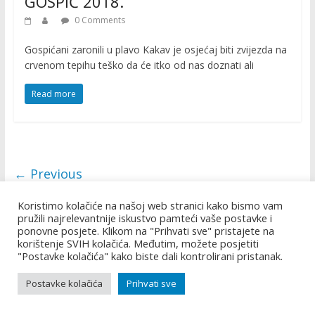
GOSPIĆ 2018.
0 Comments
Gospićani zaronili u plavo Kakav je osjećaj biti zvijezda na
crvenom tepihu teško da će itko od nas doznati ali
Read more
← Previous
Koristimo kolačiće na našoj web stranici kako bismo vam
pružili najrelevantnije iskustvo pamteći vaše postavke i
ponovne posjete. Klikom na "Prihvati sve" pristajete na
korištenje SVIH kolačića. Međutim, možete posjetiti
"Postavke kolačića" kako biste dali kontrolirani pristanak.
Copyright © 2026
PLAVA PROMOCIJA
. All rights reserved.
Postavke kolačića
Prihvati sve