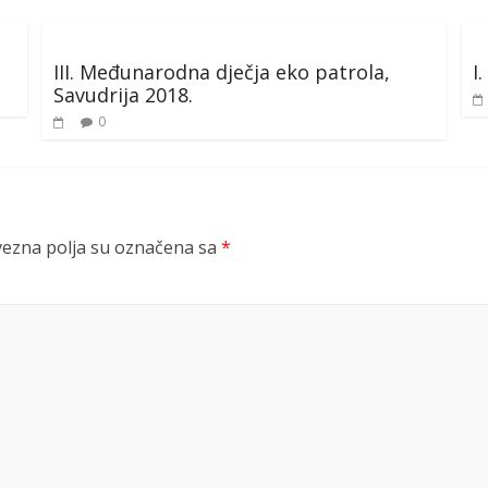
III. Međunarodna dječja eko patrola,
I
Savudrija 2018.
0
ezna polja su označena sa
*