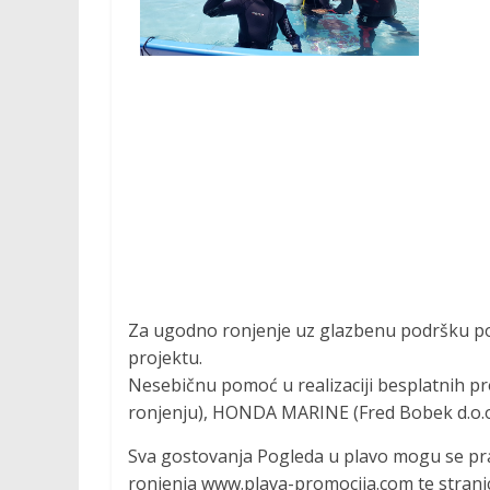
Za ugodno ronjenje uz glazbenu podršku pobr
projektu.
Nesebičnu pomoć u realizaciji besplatnih pr
ronjenju), HONDA MARINE (Fred Bobek d.o.o.
Sva gostovanja Pogleda u plavo mogu se pra
ronjenja www.plava-promocija.com te strani