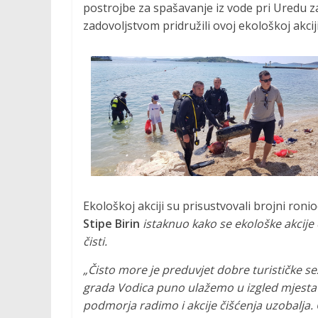
o
postrojbe za spašavanje iz vode pri Uredu z
c
zadovoljstvom pridružili ovoj ekološkoj akcij
i
j
a
r
o
n
i
l
a
č
Ekološkoj akciji su prisustvovali brojni roni
k
Stipe Birin
istaknuo kako se ekološke akcij
i
čisti.
h
a
„Čisto more je preduvjet dobre turističke sez
k
grada Vodica puno ulažemo u izgled mjesta i
t
podmorja radimo i akcije čišćenja uzobalja. 
i