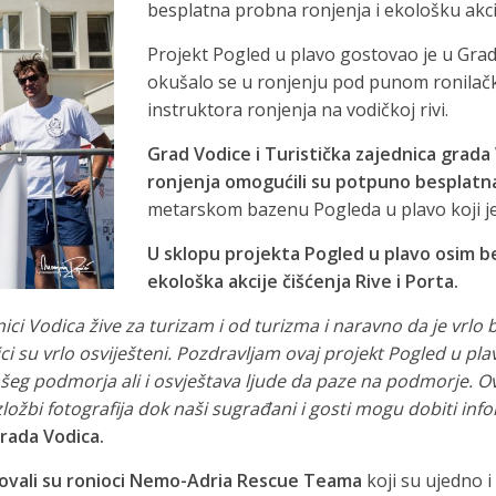
besplatna probna ronjenja i ekološku akci
Projekt Pogled u plavo gostovao je u Gra
okušalo se u ronjenju pod punom ronila
instruktora ronjenja na vodičkoj rivi.
Grad Vodice i Turistička zajednica grada
ronjenja omogućili su potpuno besplatn
metarskom bazenu Pogleda u plavo koji je 
U sklopu projekta Pogled u plavo osim be
ekološka akcije čišćenja Rive i Porta.
nici Vodica žive za turizam i od turizma i naravno da je vrlo
ci su vrlo osviješteni. Pozdravljam ovaj projekt Pogled u pla
g podmorja ali i osvještava ljude da paze na podmorje. Ovo 
ložbi fotografija dok naši sugrađani i gosti mogu dobiti info
rada Vodica.
ovali su
ronioci
Nemo-Adria Rescue Teama
koji su ujedno i