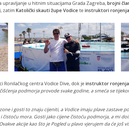
a upravljanje u hitnim situacijama Grada Zagreba,
brojni čla
i, zatim
Katolički skauti župe Vodice
te
instruktori ronjenja
oci Ronilačkog centra Vodice Dive, dok je
instruktor ronjenja 
e čišćenja podmorja provode svake godine, a smeća se tijek
one i gosti to znaju cijeniti, a Vodice imaju plave zastave p
 čistoću mora. Gosti jako cijene čistoću podmorja, a mi do
Ovakve akcije kao što je Pogled u plavo vjerujem da će još vi