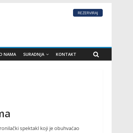
REZERVIRAJ
 O NAMA
SURADNJA
KONTAKT
ama
vi ronilački spektakl koji je obuhvaćao