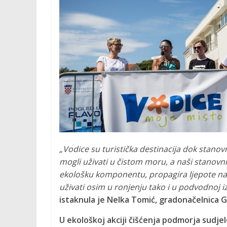
M
O
C
I
J
„Vodice su turistička destinacija dok stanov
A
mogli uživati u čistom moru, a naši stanovni
ekološku komponentu, propagira ljepote naše
P
uživati osim u ronjenju tako i u podvodnoj iz
r
istaknula je Nelka Tomić, gradonačelnica G
o
U ekološkoj akciji čišćenja podmorja sudjel
m