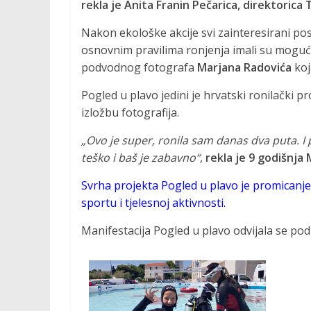
rekla je Anita Franin Pečarica, direktorica
v
n
Nakon ekološke akcije svi zainteresirani po
o
osnovnim pravilima ronjenja imali su mogućn
s
podvodnog fotografa
Marjana Radovića
koj
t
Pogled u plavo jedini je hrvatski ronilački p
i
izložbu fotografija.
„Ovo je super, ronila sam danas dva puta. I
teško i baš je zabavno“
,
rekla je 9 godišnja
Svrha projekta Pogled u plavo je promicanje 
sportu i tjelesnoj aktivnosti.
Manifestacija Pogled u plavo odvijala se po