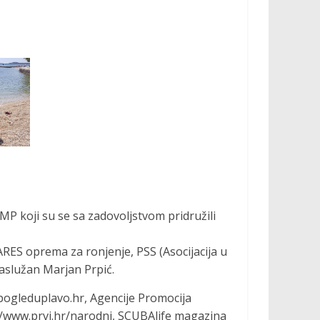
P koji su se sa zadovoljstvom pridružili
RES oprema za ronjenje, PSS (Asocijacija u
aslužan Marjan Prpić.
pogleduplavo.hr, Agencije Promocija
//www.prvi.hr/narodni, SCUBAlife magazina