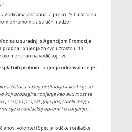
ju.
du Vodicama dva dana, a preko 250 mališana
čkom opremom uz stručni nadzor
 Vodica u suradnji s Agencijom Promocija
a probna ronjenja
za sve uzraste u 10
bio montiran na vodičkoj rivi.
splatnih probnih ronjenja održavala se je i
 bitna čistoća našeg podmorja kako bi gosti
vo koji propagira ronjenje kao aktivnost te
je sjajan projekt gdje posjetitelji mogu
rmacije o ronilačkoj opremi i o ronjenju.“
,
 članovi volonteri Specijalističke ronilačke