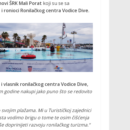
novi ŠRK Mali Porat
koji su se sa
 i ronioci Ronilačkog centra Vodice Dive.
i vlasnik ronilačkog centra Vodice Dive,
om godine nakupi jako puno što se redovito
o svojim plažama. Mi u Turističkoj zajednici
ista vodimo brigu o tome te osim čišćenja
še doprinijeti razvoju ronilačkog turizma.“