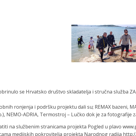
inulo se Hrvatsko društvo skladatelja i stručna služba ZAM
obnih ronjenja i podršku projektu dali su; REMAX bazeni, MA
), NEMO-ADRIA, Termostroj – Lučko dok je za fotografije z
titi na službenim stranicama projekta Pogled u plavo www.
cama medijskih pokrovitelja projekta Narodnog radija http: