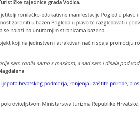
 Turističke zajednice grada Vodica.
sjetitelji ronilačko-edukativne manifestacije Pogled u plav
ost zaroniti u bazen Pogleda u plavo te razgledavati i pod
a se nalazi na unutarnjim stranicama bazena.
rojekt koji na jedinstven i atraktivan način spaja promociju 
 prije sam ronila samo s maskom, a sad sam i disala pod vodo
 Magdalena.
ljepota hrvatskog podmorja, ronjenja i zaštite prirode, a o
d pokroviteljstvom Ministarstva turizma Republike Hrvatske.