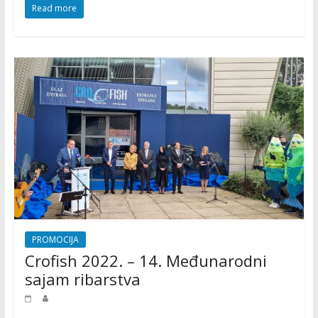
Read more
a
k
t
i
v
n
o
s
t
i
PROMOCIJA
Crofish 2022. – 14. Međunarodni
sajam ribarstva