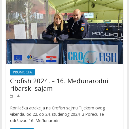
P
r
o
m
o
c
i
j
a
r
o
PROMOCIJA
n
Crofish 2024. – 16. Međunarodni
i
ribarski sajam
l
a
č
Ronilačka atrakcija na Crofish sajmu Tijekom ovog
k
vikenda, od 22. do 24. studenog 2024. u Poreču se
i
održavao 16. Međunarodni
h