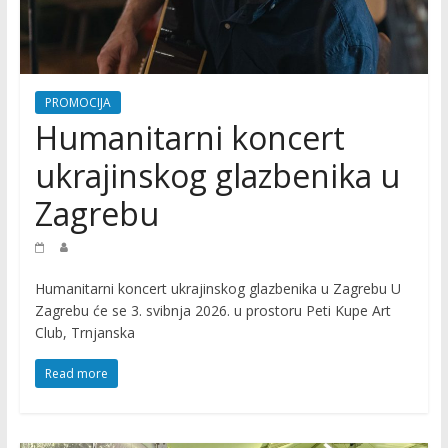
R
O
PROMOCIJA
M
Humanitarni koncert
ukrajinskog glazbenika u
O
Zagrebu
C
I
Humanitarni koncert ukrajinskog glazbenika u Zagrebu U
Zagrebu će se 3. svibnja 2026. u prostoru Peti Kupe Art
Club, Trnjanska
J
Read more
A