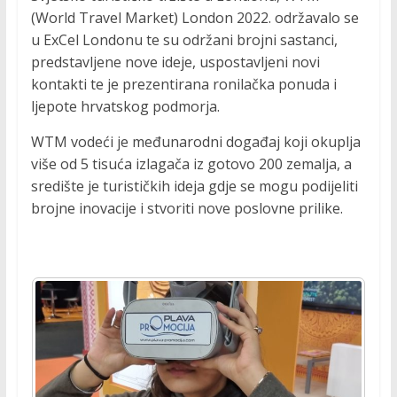
P
(World Travel Market) London 2022. održavalo se
r
u ExCel Londonu te su održani brojni sastanci,
o
predstavljene nove ideje, uspostavljeni novi
m
kontakti te je prezentirana ronilačka ponuda i
o
ljepote hrvatskog podmorja.
c
i
WTM vodeći je međunarodni događaj koji okuplja
j
više od 5 tisuća izlagača iz gotovo 200 zemalja, a
a
središte je turističkih ideja gdje se mogu podijeliti
r
brojne inovacije i stvoriti nove poslovne prilike.
o
n
i
l
a
č
k
i
h