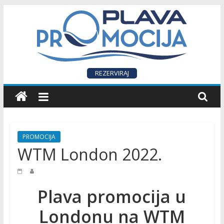
Skip
to
content
P
REZERVIRAJ
L
A
PROMOCIJA
V
WTM London 2022.
A
Plava promocija u
P
Londonu na WTM