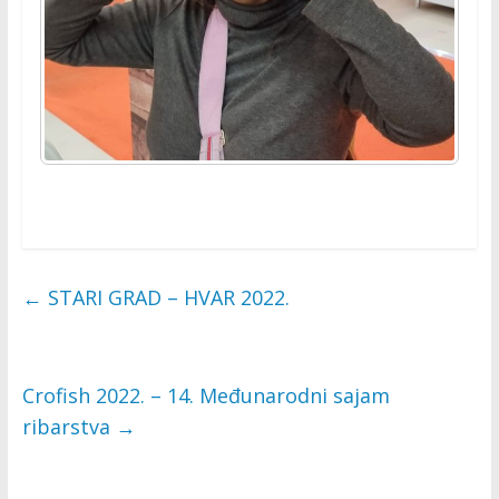
a
k
t
i
v
n
o
s
t
i
←
STARI GRAD – HVAR 2022.
Crofish 2022. – 14. Međunarodni sajam
ribarstva
→