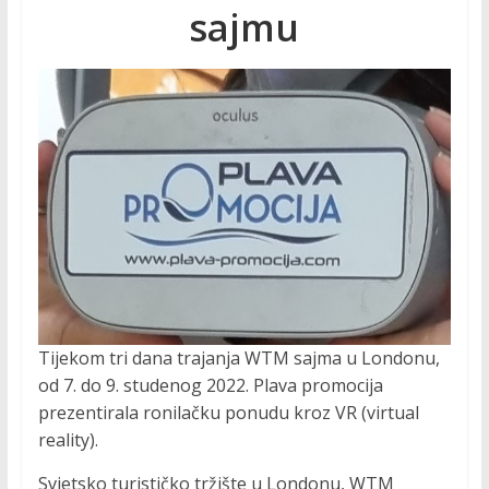
R
sajmu
O
M
O
C
I
Tijekom tri dana trajanja WTM sajma u Londonu,
J
od 7. do 9. studenog 2022. Plava promocija
prezentirala ronilačku ponudu kroz VR (virtual
A
reality).
Svjetsko turističko tržište u Londonu, WTM