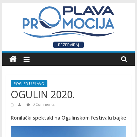
Skip
to
content
P
REZERVIRAJ
L
A
POGLED U PLAVO
V
OGULIN 2020.
0 Comments
A
Ronilački spektakl na Ogulinskom festivalu bajke
P