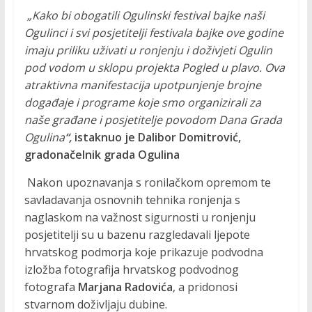
P
„Kako bi obogatili Ogulinski festival bajke naši
r
Ogulinci i svi posjetitelji festivala bajke ove godine
o
imaju priliku uživati u ronjenju i doživjeti Ogulin
m
pod vodom u sklopu projekta Pogled u plavo. Ova
o
atraktivna manifestacija upotpunjenje brojne
c
događaje i programe koje smo organizirali za
i
naše građane i posjetitelje povodom Dana Grada
j
Ogulina
“,
istaknuo je Dalibor Domitrović,
a
gradonačelnik grada Ogulina
r
o
Nakon upoznavanja s ronilačkom opremom te
n
savladavanja osnovnih tehnika ronjenja s
i
naglaskom na važnost sigurnosti u ronjenju
l
posjetitelji su u bazenu razgledavali ljepote
a
hrvatskog podmorja koje prikazuje podvodna
č
izložba fotografija hrvatskog podvodnog
k
fotografa
Marjana Radovića
, a pridonosi
i
stvarnom doživljaju dubine.
h