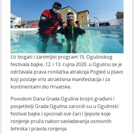
R
O
M
O
Uz bogati i zanimljivi program 15. Ogulinskog
festivala bajke, 12. i 13. rujna 2020. u Ogulinu se je
C
održavala prava ronilačka atrakcija Pogled u plavo
koji postaje vrlo atraktivna manifestacija i za
I
kontinentalni dio Hrvatske.
Povodom Dana Grada Ogulina brojni građani i
J
posjetitelji Grada Ogulina zaronili su u Ogulinski
festival bajke i spoznali sve čari i ljepote koje
A
ronjenje pruža nakon savladavanja osnovnih
tehnika i pravila ronjenja.