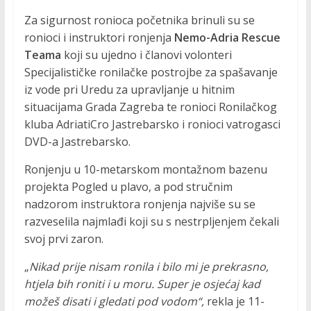
a
Za sigurnost ronioca početnika brinuli su se
k
ronioci i instruktori ronjenja
Nemo-Adria Rescue
t
Teama
koji su ujedno i članovi volonteri
i
Specijalističke ronilačke postrojbe za spašavanje
v
iz vode pri Uredu za upravljanje u hitnim
n
situacijama Grada Zagreba te ronioci Ronilačkog
o
kluba AdriatiCro Jastrebarsko i ronioci vatrogasci
s
DVD-a Jastrebarsko.
t
i
Ronjenju u 10-metarskom montažnom bazenu
projekta Pogled u plavo, a pod stručnim
nadzorom instruktora ronjenja najviše su se
razveselila najmlađi koji su s nestrpljenjem čekali
svoj prvi zaron.
„
Nikad prije nisam ronila i bilo mi je prekrasno,
htjela bih roniti i u moru. Super je osjećaj kad
možeš disati i gledati pod vodom“,
rekla je 11-