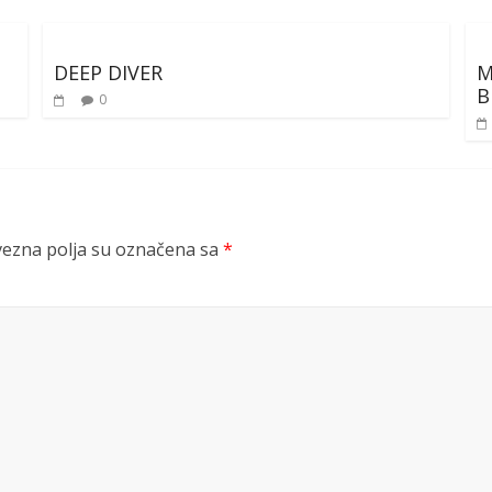
DEEP DIVER
M
B
0
ezna polja su označena sa
*