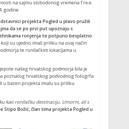
ivnosti na sajmu slobodonog vremena f.re.e.
. godine.
dstavnici projekta Pogled u plavo pružili
jma da se po prvi put upoznaju s
tehnikama ronjenja te potpuno besplatno
koji su ujedno imali priliku na ovaj način
podmorja te ronilačkim lokacijama u
a ljepote našeg hrvatskog podmorja bila je
fija poznatog hrvatskog podvodnog fotogrfa
li u bazen projekta imalu su priliku
ku kao ronilačku destinaciju. Umorni, ali s
e Stipo Božić, član tima projekta Pogled u