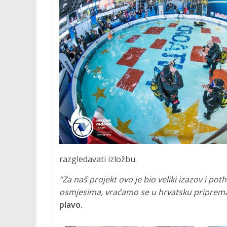
M
O
C
I
J
A
razgledavati izložbu.
”Za naš projekt ovo je bio veliki izazov i po
P
osmjesima, vraćamo se u hrvatsku pripremaju
r
plavo.
o
m