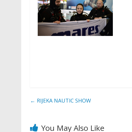
v
n
o
s
t
i
←
RIJEKA NAUTIC SHOW
You May Also Like