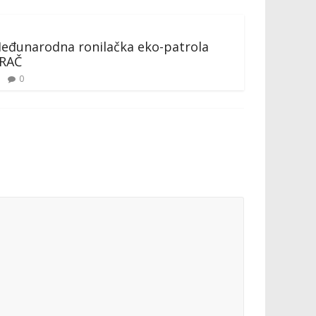
eđunarodna ronilačka eko-patrola
RAČ
0