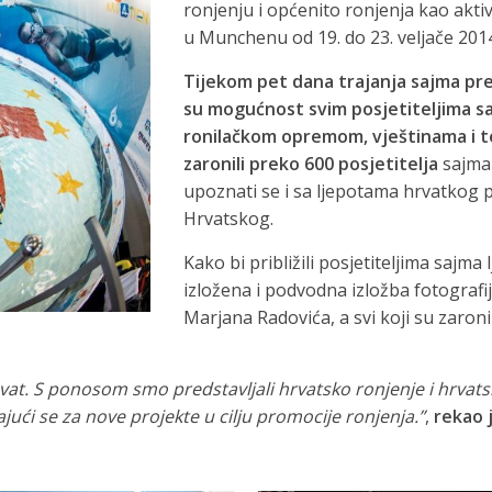
ronjenju i općenito ronjenja kao akt
u Munchenu od 19. do 23. veljače 2014
Tijekom pet dana trajanja sajma pre
su mogućnost svim posjetiteljima sa
ronilačkom opremom, vještinama i 
zaronili preko 600 posjetitelja
sajma 
upoznati se i sa ljepotama hrvatkog 
Hrvatskog.
Kako bi približili posjetiteljima sajm
izložena i podvodna izložba fotogra
Marjana Radovića, a svi koji su zaroni
thvat. S ponosom smo predstavljali hrvatsko ronjenje i hrvats
ći se za nove projekte u cilju promocije ronjenja.”
,
rekao j