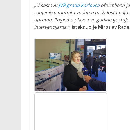
o
„U sastavu
JVP grada Karlovca
oformljena je 
c
ronjenje u mutnim vodama na žalost imaju sve
i
opremu. Pogled u plavo ove godine gostuje 
j
intervencijama.“
,
istaknuo je Miroslav Rade
a
r
o
n
i
l
a
č
k
i
h
a
k
t
i