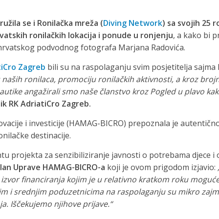
ružila se i Ronilačka mreža (
Diving Network
) sa svojih 25 
atskih ronilačkih lokacija i ponude u ronjenju
, a kako bi 
ja hrvatskog podvodnog fotografa Marjana Radovića.
tiCro Zagreb
bili su na raspolaganju svim posjetitelja sajma k
naših ronilaca, promociju ronilačkih aktivnosti, a kroz bro
utike angažirali smo naše članstvo kroz Pogled u plavo kako
ik RK AdriatiCro Zagreb.
vacije i investicije (HAMAG-BICRO) prepoznala je autentično
onilačke destinacije.
projekta za senzibiliziranje javnosti o potrebama djece i o
, član Uprave HAMAG-BICRO-a
koji je ovom prigodom izjavio:
an izvor financiranja kojim je u relativno kratkom roku moguć
alim i srednjim poduzetnicima na raspolaganju su mikro zajm
ja. Iščekujemo njihove prijave.“