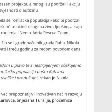
azen projekta, a mnogi su podržali i akciju
svjesnosti o autizmu.
ila se ronilačka populacija kako bi podržali
išem“ te učinili drugima život ljepšim, a koju
a ronjenja i Nemo-Adria Rescue Team.
užio se i gradonačelnik grada Raba, Nikola
ovati i treću godinu za redom povodom dana
edom u plavo te s nestrpljenjem očekujemo
onilačku populaciju pošto Rab ima
 uvelike i produžuje“
,
rekao je Nikola
 već prepoznatljiv i inovativan način razvoju
arlovca, Snježana Turalija, pročelnica