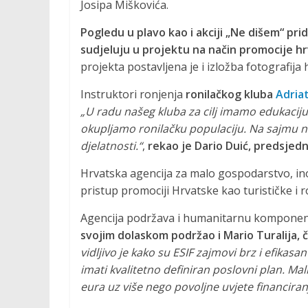
Josipa Miškovića.
Pogledu u plavo kao i akciji „Ne dišem“ prid
sudjeluju u projektu na način promocije hrv
projekta postavljena je i izložba fotografi
Instruktori ronjenja
ronilačkog kluba
Adria
„U radu našeg kluba za cilj imamo edukaciju 
okupljamo ronilačku populaciju. Na sajmu na
djelatnosti.“
,
rekao je Dario Duić, predsjedn
Hrvatska agencija za malo gospodarstvo, ino
pristup promociji Hrvatske kao turističke i r
Agencija podržava i humanitarnu komponentu 
svojim dolaskom podržao i Mario Turalija
vidljivo je kako su ESIF zajmovi brz i efikas
imati kvalitetno definiran poslovni plan. M
eura uz više nego povoljne uvjete financiran