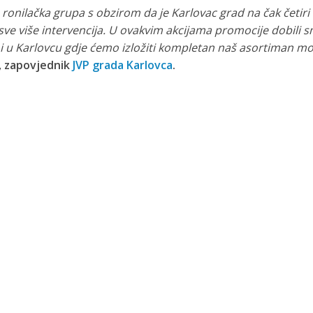
ronilačka grupa s obzirom da je Karlovac grad na čak četiri ri
 više intervencija. U ovakvim akcijama promocije dobili smo
i u Karlovcu gdje ćemo izložiti kompletan naš asortiman m
, zapovjednik
JVP grada Karlovca
.