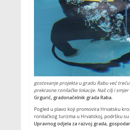
M
O
C
I
J
gostovanje projekta u gradu Rabu već treću
A
prekrasne ronilačke lokacije. Naš cilj i smj
Grgurić, gradonačelnik grada Raba.
P
Pogled u plavo koji promovira Hrvatsku kroz 
r
ronilačkog turizma u Hrvatskoj, podršku su p
o
Upravnog odjela za razvoj grada, gospodar
m