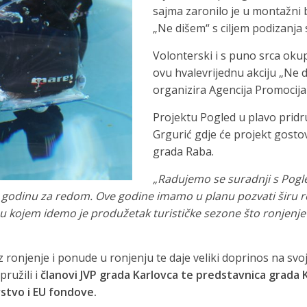
sajma zaronilo je u montažni b
„Ne dišem“ s ciljem podizanja 
Volonterski i s puno srca okup
ovu hvalevrijednu akciju „Ne d
organizira Agencija Promocij
Projektu Pogled u plavo pridr
Grgurić gdje će projekt gost
grada Raba.
„Radujemo se suradnji s Pogl
 godinu za redom. Ove godine imamo u planu pozvati širu r
er u kojem idemo je produžetak turističke sezone što ronjenje
ronjenje i ponude u ronjenju te daje veliki doprinos na svoj
ružili i
članovi JVP grada Karlovca te predstavnica grada K
stvo i EU fondove.