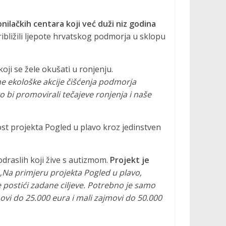
ronilačkih centara koji već duži niz godina
približili ljepote hrvatskog podmorja u sklopu
oji se žele okušati u ronjenju.
jne ekološke akcije čišćenja podmorja
 bi promovirali tečajeve ronjenja i naše
st projekta Pogled u plavo kroz jedinstven
draslih koji žive s autizmom.
Projekt je
„Na primjeru projekta Pogled u plavo,
e postići zadane ciljeve. Potrebno je samo
ovi do 25.000 eura i mali zajmovi do 50.000